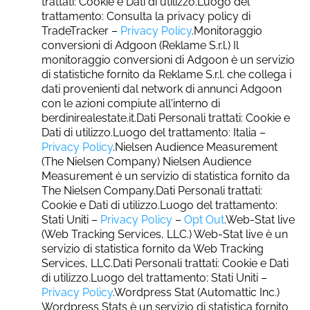
trattati: Cookie e Dati di utilizzo.Luogo del
trattamento: Consulta la privacy policy di
TradeTracker –
Privacy Policy
.Monitoraggio
conversioni di Adgoon (Reklame S.r.l.) Il
monitoraggio conversioni di Adgoon è un servizio
di statistiche fornito da Reklame S.r.l. che collega i
dati provenienti dal network di annunci Adgoon
con le azioni compiute all'interno di
berdinirealestate.it.Dati Personali trattati: Cookie e
Dati di utilizzo.Luogo del trattamento: Italia –
Privacy Policy
.Nielsen Audience Measurement
(The Nielsen Company) Nielsen Audience
Measurement è un servizio di statistica fornito da
The Nielsen Company.Dati Personali trattati:
Cookie e Dati di utilizzo.Luogo del trattamento:
Stati Uniti –
Privacy Policy
–
Opt Out
.Web-Stat live
(Web Tracking Services, LLC.) Web-Stat live è un
servizio di statistica fornito da Web Tracking
Services, LLC.Dati Personali trattati: Cookie e Dati
di utilizzo.Luogo del trattamento: Stati Uniti –
Privacy Policy
.Wordpress Stat (Automattic Inc.)
Wordpress Stats è un servizio di statistica fornito