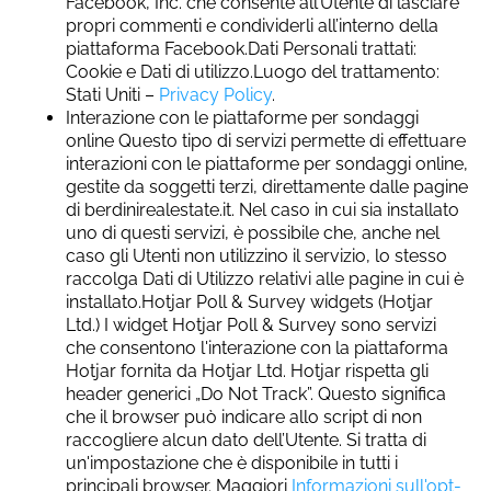
Facebook, Inc. che consente all’Utente di lasciare
propri commenti e condividerli all’interno della
piattaforma Facebook.Dati Personali trattati:
Cookie e Dati di utilizzo.Luogo del trattamento:
Stati Uniti –
Privacy Policy
.
Interazione con le piattaforme per sondaggi
online Questo tipo di servizi permette di effettuare
interazioni con le piattaforme per sondaggi online,
gestite da soggetti terzi, direttamente dalle pagine
di berdinirealestate.it. Nel caso in cui sia installato
uno di questi servizi, è possibile che, anche nel
caso gli Utenti non utilizzino il servizio, lo stesso
raccolga Dati di Utilizzo relativi alle pagine in cui è
installato.Hotjar Poll & Survey widgets (Hotjar
Ltd.) I widget Hotjar Poll & Survey sono servizi
che consentono l'interazione con la piattaforma
Hotjar fornita da Hotjar Ltd. Hotjar rispetta gli
header generici „Do Not Track”. Questo significa
che il browser può indicare allo script di non
raccogliere alcun dato dell’Utente. Si tratta di
un'impostazione che è disponibile in tutti i
principali browser. Maggiori
Informazioni sull'opt-